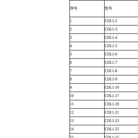
序号
型号
1
CDL1-2
2
CDL1-3
3
CDL1-4
4
CDL1-5
5
CDL1-6
6
CDL1-7
7
CDL1-8
8
CDL1-9
9
CDL1-10
10
CDL1-17
11
CDL1-19
12
CDL1-21
13
CDL1-23
14
CDL1-25
15
CDL1-27