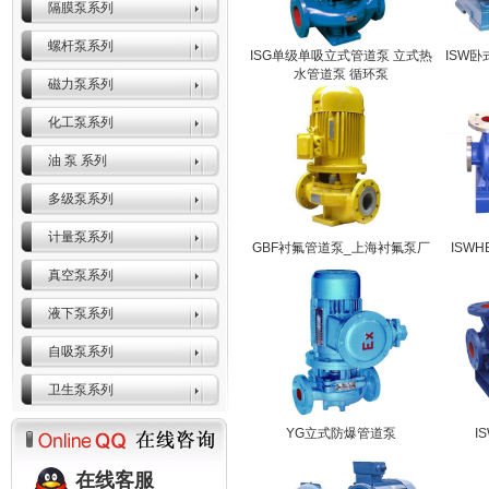
隔膜泵系列
螺杆泵系列
ISG单级单吸立式管道泵 立式热
ISW
水管道泵 循环泵
磁力泵系列
化工泵系列
油 泵 系列
多级泵系列
计量泵系列
GBF衬氟管道泵_上海衬氟泵厂
ISW
真空泵系列
液下泵系列
自吸泵系列
卫生泵系列
YG立式防爆管道泵
I
在线客服