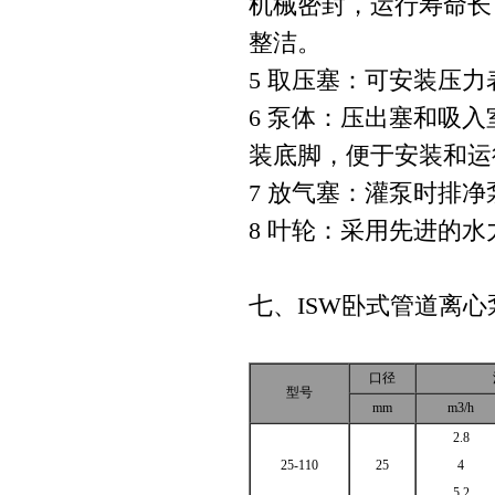
机械密封，运行寿命长
整洁。
5 取压塞：可安装压
6 泵体：压出塞和吸
装底脚，便于安装和运
7 放气塞：灌泵时排
8 叶轮：采用先进的
七、ISW卧式管道离
口径
型号
mm
m3/h
2.8
25-110
25
4
5.2